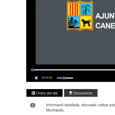
00:00:06
Ordre del dia
Documents
Informació detallada, discussió i debat sob
1
Municipals.