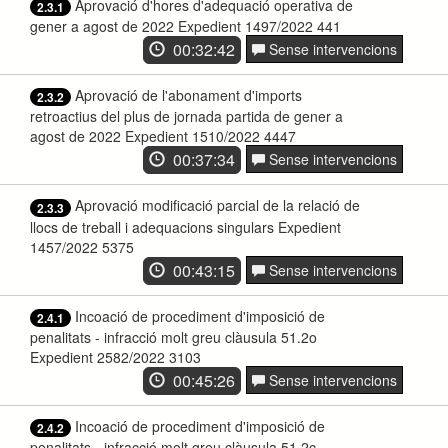
Aprovació d'hores d'adequació operativa de
2.3.1
gener a agost de 2022 Expedient 1497/2022 441
00:32:42
Sense intervencions
Aprovació de l'abonament d'imports
2.3.2
retroactius del plus de jornada partida de gener a
agost de 2022 Expedient 1510/2022 4447
00:37:34
Sense intervencions
Aprovació modificació parcial de la relació de
2.3.3
llocs de treball i adequacions singulars Expedient
1457/2022 5375
00:43:15
Sense intervencions
Incoació de procediment d'imposició de
2.4.1
penalitats - infracció molt greu clàusula 51.2o
Expedient 2582/2022 3103
00:45:26
Sense intervencions
Incoació de procediment d'imposició de
2.4.2
penalitats - infracció molt greu clàusula 51.2c