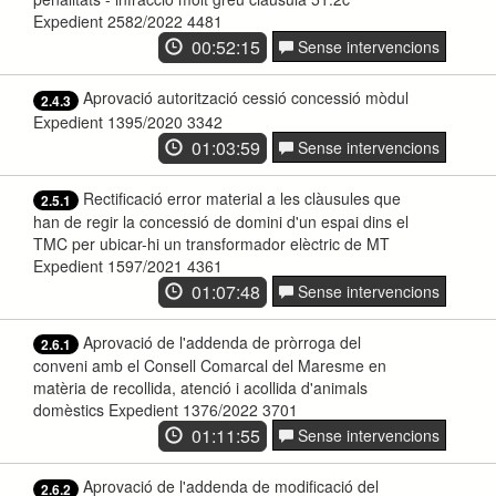
Expedient 2582/2022 4481
00:52:15
Sense intervencions
Aprovació autorització cessió concessió mòdul
2.4.3
Expedient 1395/2020 3342
01:03:59
Sense intervencions
Rectificació error material a les clàusules que
2.5.1
han de regir la concessió de domini d'un espai dins el
TMC per ubicar-hi un transformador elèctric de MT
Expedient 1597/2021 4361
01:07:48
Sense intervencions
Aprovació de l'addenda de pròrroga del
2.6.1
conveni amb el Consell Comarcal del Maresme en
matèria de recollida, atenció i acollida d'animals
domèstics Expedient 1376/2022 3701
01:11:55
Sense intervencions
Aprovació de l'addenda de modificació del
2.6.2