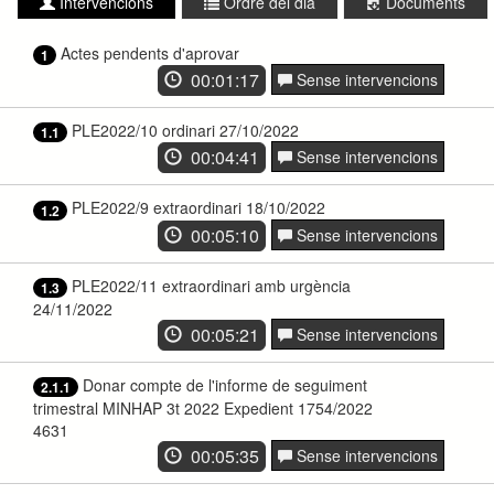
Intervencions
Ordre del dia
Documents
Actes pendents d'aprovar
1
00:01:17
Sense intervencions
PLE2022/10 ordinari 27/10/2022
1.1
00:04:41
Sense intervencions
PLE2022/9 extraordinari 18/10/2022
1.2
00:05:10
Sense intervencions
PLE2022/11 extraordinari amb urgència
1.3
24/11/2022
00:05:21
Sense intervencions
Donar compte de l'informe de seguiment
2.1.1
trimestral MINHAP 3t 2022 Expedient 1754/2022
4631
00:05:35
Sense intervencions