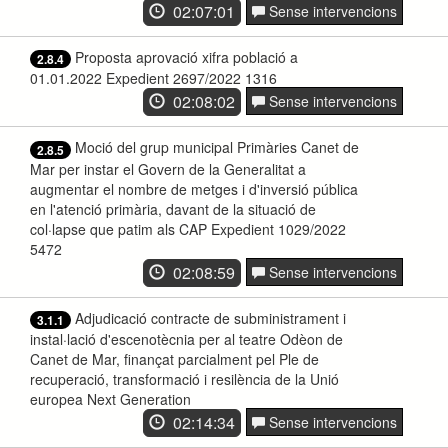
02:07:01
Sense intervencions
Proposta aprovació xifra població a
2.8.4
01.01.2022 Expedient 2697/2022 1316
02:08:02
Sense intervencions
Moció del grup municipal Primàries Canet de
2.8.5
Mar per instar el Govern de la Generalitat a
augmentar el nombre de metges i d'inversió pública
en l'atenció primària, davant de la situació de
col·lapse que patim als CAP Expedient 1029/2022
5472
02:08:59
Sense intervencions
Adjudicació contracte de subministrament i
3.1.1
instal·lació d'escenotècnia per al teatre Odèon de
Canet de Mar, finançat parcialment pel Ple de
recuperació, transformació i resilència de la Unió
europea Next Generation
02:14:34
Sense intervencions