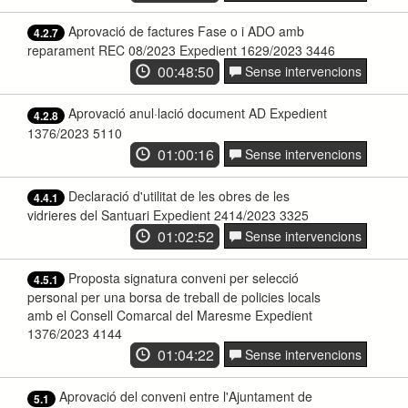
Aprovació de factures Fase o i ADO amb
4.2.7
reparament REC 08/2023 Expedient 1629/2023 3446
00:48:50
Sense intervencions
Aprovació anul·lació document AD Expedient
4.2.8
1376/2023 5110
01:00:16
Sense intervencions
Declaració d'utilitat de les obres de les
4.4.1
vidrieres del Santuari Expedient 2414/2023 3325
01:02:52
Sense intervencions
Proposta signatura conveni per selecció
4.5.1
personal per una borsa de treball de policies locals
amb el Consell Comarcal del Maresme Expedient
1376/2023 4144
01:04:22
Sense intervencions
Aprovació del conveni entre l'Ajuntament de
5.1