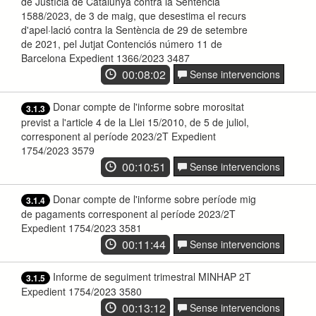
de Justícia de Catalunya contra la Sentència
1588/2023, de 3 de maig, que desestima el recurs
d'apel·lació contra la Sentència de 29 de setembre
de 2021, pel Jutjat Contenciós número 11 de
Barcelona Expedient 1366/2023 3487
00:08:02
Sense intervencions
Donar compte de l'informe sobre morositat
3.1.3
previst a l'article 4 de la Llei 15/2010, de 5 de juliol,
corresponent al període 2023/2T Expedient
1754/2023 3579
00:10:51
Sense intervencions
Donar compte de l'informe sobre període mig
3.1.4
de pagaments corresponent al període 2023/2T
Expedient 1754/2023 3581
00:11:44
Sense intervencions
Informe de seguiment trimestral MINHAP 2T
3.1.5
Expedient 1754/2023 3580
00:13:12
Sense intervencions