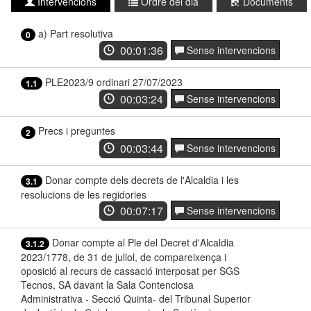
Intervencions
Ordre del dia
Documents
a) Part resolutiva
0
00:01:36
Sense intervencions
PLE2023/9 ordinari 27/07/2023
1.1
00:03:24
Sense intervencions
Precs i preguntes
2
00:03:44
Sense intervencions
Donar compte dels decrets de l'Alcaldia i les
3.1
resolucions de les regidories
00:07:17
Sense intervencions
Donar compte al Ple del Decret d'Alcaldia
3.1.2
2023/1778, de 31 de juliol, de compareixença i
oposició al recurs de cassació interposat per SGS
Tecnos, SA davant la Sala Contenciosa
Administrativa - Secció Quinta- del Tribunal Superior