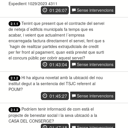
Expedient 1029/2023 4311
01:26:07
Sense intervencions
Tenint que present que el contracte del servei
2.1.1
de neteja d´edificis municipals fa temps que es
acabar, i veient que actualment l´empresa
encarregada factura directament el servei, fent que s
´hagin de realitzar partides extrajudicials de credit
per fer front al pagament, quan està previst que surti
el concurs públic per cobrir aquest servei?
01:43:04
Sense intervencions
Hi ha alguna novetat amb la ubicació del nou
2.1.2
institut degut a la sentencia del TSJC referent al
POUM?
01:45:27
Sense intervencions
Podríem tenir informació de com està el
2.1.3
projecte de benestar social i la seva ubicació a la
CASA DEL CONSERGE?
01:47:18
Sense intervencions