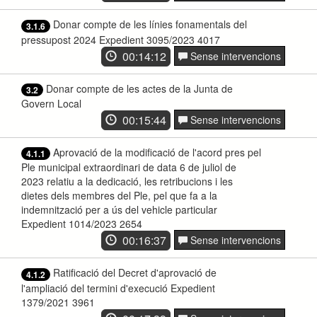
Donar compte de les línies fonamentals del
3.1.6
pressupost 2024 Expedient 3095/2023 4017
00:14:12
Sense intervencions
Donar compte de les actes de la Junta de
3.2
Govern Local
00:15:44
Sense intervencions
Aprovació de la modificació de l'acord pres pel
4.1.1
Ple municipal extraordinari de data 6 de juliol de
2023 relatiu a la dedicació, les retribucions i les
dietes dels membres del Ple, pel que fa a la
indemnització per a ús del vehicle particular
Expedient 1014/2023 2654
00:16:37
Sense intervencions
Ratificació del Decret d'aprovació de
4.1.2
l'ampliació del termini d'execució Expedient
1379/2021 3961