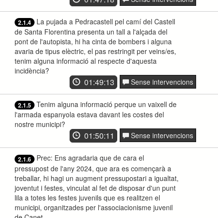
La pujada a Pedracastell pel camí del Castell
2.1.4
de Santa Florentina presenta un tall a l'alçada del
pont de l'autopista, hi ha cinta de bombers i alguna
avaria de tipus elèctric, el pas restringit per veins/es,
tenim alguna informació al respecte d'aquesta
incidència?
01:49:13
Sense intervencions
Tenim alguna informació perque un vaixell de
2.1.5
l'armada espanyola estava davant les costes del
nostre municipi?
01:50:11
Sense intervencions
Prec: Ens agradaria que de cara el
2.1.6
pressupost de l'any 2024, que ara es començarà a
treballar, hi hagi un augment pressupostari a igualtat,
joventut i festes, vinculat al fet de disposar d'un punt
lila a totes les festes juvenils que es realitzen el
municipi, organitzades per l'associacionisme juvenil
de Canet.