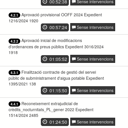
00:52:38
Sense intervencions
Aprovació provisional OOFF 2024 Expedient
4.2.1
1216/2024 1920
00:57:24
Sense intervencions
Aprovació inicial de modificacions
4.2.2
d'ordenances de preus públics Expedient 3016/2024
1918
01:05:52
Sense intervencions
Finalització contracte de gestió del servei
4.3.1
públic de subministrament d'aigua potable Expedient
1395/2021 138
01:15:50
Sense intervencions
Reconeixement extrajudicial de
4.4.1
crèdits_nocturnitats_PL_gener 2022 Expedient
1514/2024 2485
01:24:50
Sense intervencions