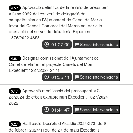
Aprovació definitiva de la revisió de preus per
4.5.1
a l'any 2022 del conveni de delegació de
competències de l'Ajuntament de Canet de Mar a
favor del Consell Comarcal del Maresme, per a la
prestació del servei de deixalleria Expedient
1376/2022 4853
01:27:00
Sense intervencions
Designar comissionat de l'Ajuntament de
4.6.1
Canet de Mar en el projecte Canets del Món
Expedient 1227/2024 2474
01:35:11
Sense intervencions
Aprovació modificació del pressupost MC
5.1.1
28/2024 de crèdit extraordinari Expedient 1627/2024
2622
01:41:47
Sense intervencions
Ratificació Decrets d'Alcaldia 2024/273, de 9
5.2.1
de febrer i 2024/1156, de 27 de maig Expedient