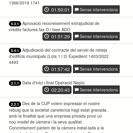
1366/2019 1741
01:50:01
Sense intervencions
Aprovació reconeixement extrajudicial de
5.3.1
crèdits factures fas O i fase ADO
01:51:29
Sense intervencions
Adjudicació del contracte del servei de neteja
5.4.1
d'edificis municipals (Lots 1 i 2) Expedient 1403/2022
4493
01:57:42
Sense intervencions
Data d'inici i final Operació Neptú
2.1.1
02:20:43
Sense intervencions
Des de la CUP volem expressar el nostre
2.2.1
rebuig que la societat canetenca hagi estat gravada,
amb la finalitat que una empresa privada provi un
nou model de càmera i la seva qualitat.
Concretament parlem de la càmera instal·lada a la