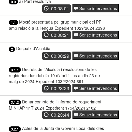
a) Part resolutiva
0.0
00:08:01
Sense intervencions
Moció presentada pel grup municipal del PP
1.1
amb relació a la llengua Expedient 1029/2024 2296
00:08:21
Sense intervencions
Despatx d'Alcaldia
2
00:08:29
Sense intervencions
Decrets de l'Alcaldia i resolucions de les
3.1.1
regidories des del dia 19 d'abril i fins al dia 23 de
maig de 2024 Expedient 1032/2024 691
00:23:23
Sense intervencions
Donar compte de l'informe de requeriment
3.1.2
MINHAP 1r T 2024 Expedient 1754/2024 2102
00:23:44
Sense intervencions
Actes de la Junta de Govern Local dels dies
3.2.1