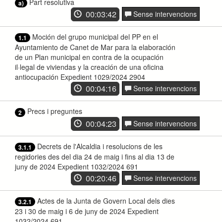
Part resolutiva
a)
00:03:42
Sense intervencions
Moción del grupo municipal del PP en el
1.1
Ayuntamiento de Canet de Mar para la elaboración
de un Plan municipal en contra de la ocupación
il·legal de viviendas y la creación de una oficina
antiocupación Expedient 1029/2024 2904
00:04:16
Sense intervencions
Precs i preguntes
2
00:04:23
Sense intervencions
Decrets de l'Alcaldia i resolucions de les
3.1.1
regidories des del dia 24 de maig i fins al dia 13 de
juny de 2024 Expedient 1032/2024 691
00:20:46
Sense intervencions
Actes de la Junta de Govern Local dels dies
3.2.1
23 i 30 de maig i 6 de juny de 2024 Expedient
1032/2024 691