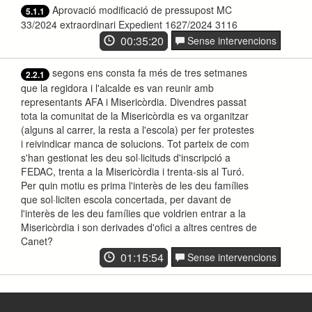
Aprovació modificació de pressupost MC
5.1.1
33/2024 extraordinari Expedient 1627/2024 3116
00:35:20
Sense intervencions
segons ens consta fa més de tres setmanes
2.2.1
que la regidora i l'alcalde es van reunir amb
representants AFA i Misericòrdia. Divendres passat
tota la comunitat de la Misericòrdia es va organitzar
(alguns al carrer, la resta a l'escola) per fer protestes
i reivindicar manca de solucions. Tot parteix de com
s'han gestionat les deu sol·licituds d'inscripció a
FEDAC, trenta a la Misericòrdia i trenta-sis al Turó.
Per quin motiu es prima l'interès de les deu famílies
que sol·liciten escola concertada, per davant de
l'interès de les deu famílies que voldrien entrar a la
Misericòrdia i son derivades d'ofici a altres centres de
Canet?
01:15:54
Sense intervencions