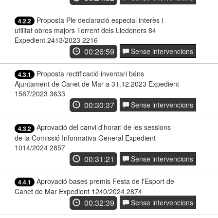
Proposta Ple declaració especial interès i
4.2.2
utilitat obres majors Torrent dels Lledoners 84
Expedient 2413/2023 2216
00:26:59
Sense intervencions
Proposta rectificació inventari béns
4.3.1
Ajuntament de Canet de Mar a 31.12.2023 Expedient
1567/2023 3633
00:30:37
Sense intervencions
Aprovació del canvi d'horari de les sessions
4.3.2
de la Comissió Informativa General Expedient
1014/2024 2857
00:31:21
Sense intervencions
Aprovació bases premis Festa de l'Esport de
4.4.1
Canet de Mar Expedient 1240/2024 2874
00:32:39
Sense intervencions