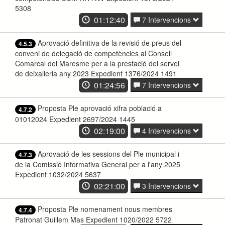
5308
01:12:40
7 Intervencions
Aprovació definitiva de la revisió de preus del
4.5.3
conveni de delegació de competències al Consell
Comarcal del Maresme per a la prestació del servei
de deixalleria any 2023 Expedient 1376/2024 1491
01:24:56
7 Intervencions
Proposta Ple aprovació xifra població a
4.7.2
01012024 Expedient 2697/2024 1445
02:19:00
4 Intervencions
Aprovació de les sessions del Ple municipal i
4.7.3
de la Comissió Informativa General per a l'any 2025
Expedient 1032/2024 5637
02:21:00
3 Intervencions
Proposta Ple nomenament nous membres
4.7.4
Patronat Guillem Mas Expedient 1020/2022 5722