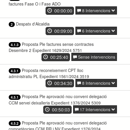
factures Fase O i Fase ADO
00:00:00
8 Intervencions
Despatx d'Alcaldia
2
00:09:00
6 Intervencions
Proposta Ple factures sense contractes
4.1.3
Desembre 2 Expedient 1629/2024 5751
00:25:40
Sense intervencions
Proposta reconeixement CPT lloc
4.3.1
administratiu PL Expedient 1561/2024 3519
00:34:30
8 Intervencions
Proposta Ple aprovació nou conveni delegació
4.5.1
CCM servei deixalleria Expedient 1376/2024 5309
00:50:03
17 Intervencions
Proposta Ple aprovació nou conveni delegació
4.5.2
competències CCM RR i NV Expedient 1376/2024