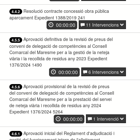
Resolució contracte concessió obra pública
4.4.2
aparcament Expedient 1388/2019 241
00:00:00
11 Intervencions
Aprovació definitiva de la revisió de preus del
4.5.5
conveni de delegació de competències al Consell
Comarcal del Maresme per a la gestió de la neteja
viària i la recollida de residus any 2023 Expedient
1376/2024 1490
00:00:00
6 Intervencions
Aprovació provisional de la revisió de preus
4.5.6
del conveni de delegació de competències al Consell
Comarcal del Maresme per a la prestació del servei
de neteja viària i recollida de residus any 2024
Expedient 1376/2024 5264
00:00:00
1 Intervenció
Aprovació inicial del Reglament d'adjudicació i
4.6.1
gestió del funcionament intern de l'allotjament