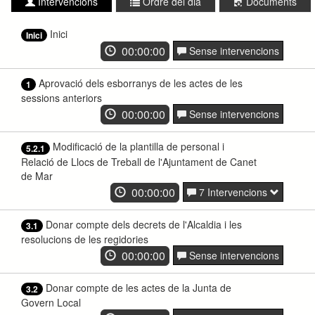
Intervencions
Ordre del dia
Documents
Inici
Inici
00:00:00
Sense intervencions
Aprovació dels esborranys de les actes de les
1
sessions anteriors
00:00:00
Sense intervencions
Modificació de la plantilla de personal i
5.2.1
Relació de Llocs de Treball de l'Ajuntament de Canet
de Mar
00:00:00
7 Intervencions
Donar compte dels decrets de l'Alcaldia i les
3.1
resolucions de les regidories
00:00:00
Sense intervencions
Donar compte de les actes de la Junta de
3.2
Govern Local