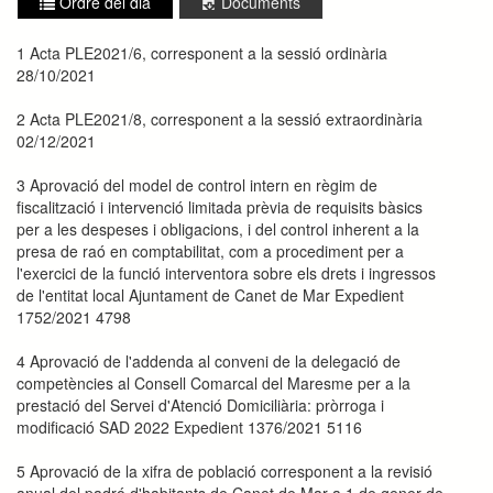
Ordre del dia
Documents
1 Acta PLE2021/6, corresponent a la sessió ordinària
28/10/2021
2 Acta PLE2021/8, corresponent a la sessió extraordinària
02/12/2021
3 Aprovació del model de control intern en règim de
fiscalització i intervenció limitada prèvia de requisits bàsics
per a les despeses i obligacions, i del control inherent a la
presa de raó en comptabilitat, com a procediment per a
l'exercici de la funció interventora sobre els drets i ingressos
de l'entitat local Ajuntament de Canet de Mar Expedient
1752/2021 4798
4 Aprovació de l'addenda al conveni de la delegació de
competències al Consell Comarcal del Maresme per a la
prestació del Servei d'Atenció Domiciliària: pròrroga i
modificació SAD 2022 Expedient 1376/2021 5116
5 Aprovació de la xifra de població corresponent a la revisió
anual del padró d'habitants de Canet de Mar a 1 de gener de