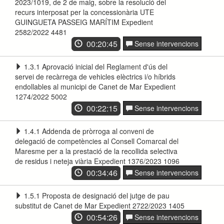
2023/1019, de 2 de maig, sobre la resolució del
recurs interposat per la concessionària UTE
GUINGUETA PASSEIG MARÍTIM Expedient
2582/2022 4481
00:20:45
Sense intervencions
1.3.1 Aprovació inicial del Reglament d'ús del
servei de recàrrega de vehicles elèctrics i/o híbrids
endollables al municipi de Canet de Mar Expedient
1274/2022 5002
00:22:15
Sense intervencions
1.4.1 Addenda de pròrroga al conveni de
delegació de competències al Consell Comarcal del
Maresme per a la prestació de la recollida selectiva
de residus i neteja viària Expedient 1376/2023 1096
00:34:46
Sense intervencions
1.5.1 Proposta de designació del jutge de pau
substitut de Canet de Mar Expedient 2722/2023 1405
00:54:26
Sense intervencions