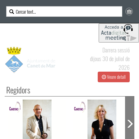
Darrera sessió
dijous 30 de juliol de
2026
Veure detall
Regidors