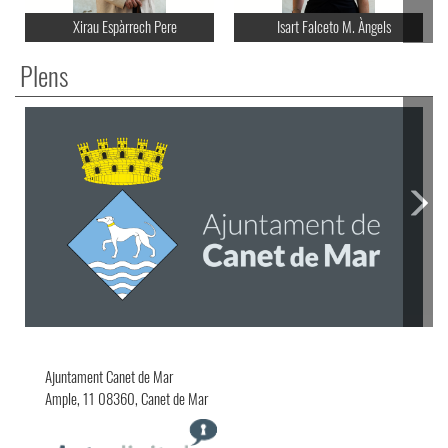
Xirau Espàrrech Pere
Isart Falceto M. Àngels
Plens
30/07/2026 18:30:00
Ajuntament Canet de Mar
Ample, 11 08360, Canet de Mar