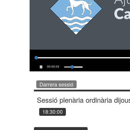
00:00:04
Darrera sessió
Sessió plenària ordinària dijou
18:30:00