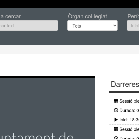
 a cercar
Òrgan col·legiat
Perí
Darreres
Sessió ple
Durada: 0
Inici: 18:
Sessió ple
Durada: 0